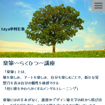
T
o
g
g
l
e
n
taya中村仁音
a
v
i
g
a
t
i
o
n
楽筆〰らくひつ〰講座
「楽筆」とは、
筆を楽しみ、アートを楽しみ、自分を楽しむことで、新たな発
想力を育み自分の個性を体感できる
「心と頭をやわらかくするメンタルトレーニング」
楽筆にはお手本がなく、書道やデザイン筆文字の枠から飛び出